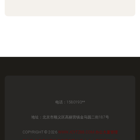
电话：1580193**
地址：北京市顺义区高丽营镇金马园二街187号
COPYRIGHT © 2026
WWW.JCYTZ88.COM
办公大厦管理