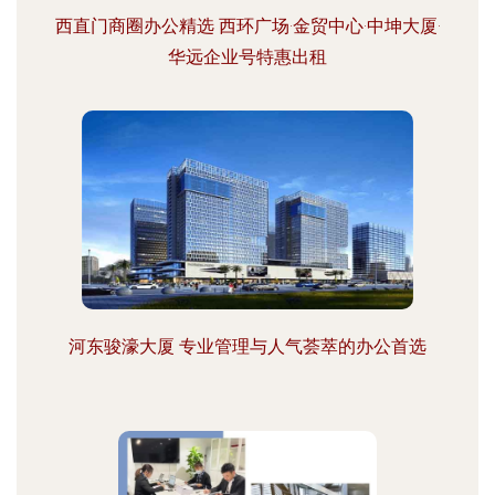
西直门商圈办公精选 西环广场·金贸中心·中坤大厦·
华远企业号特惠出租
河东骏濠大厦 专业管理与人气荟萃的办公首选