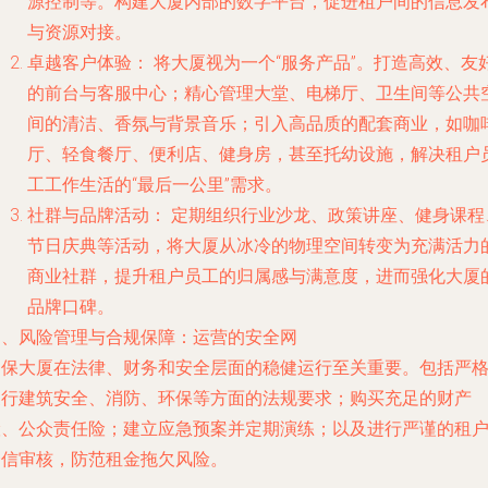
源控制等。构建大厦内部的数字平台，促进租户间的信息发
与资源对接。
卓越客户体验：
将大厦视为一个“服务产品”。打造高效、友
的前台与客服中心；精心管理大堂、电梯厅、卫生间等公共
间的清洁、香氛与背景音乐；引入高品质的配套商业，如咖
厅、轻食餐厅、便利店、健身房，甚至托幼设施，解决租户
工工作生活的“最后一公里”需求。
社群与品牌活动：
定期组织行业沙龙、政策讲座、健身课程
节日庆典等活动，将大厦从冰冷的物理空间转变为充满活力
商业社群，提升租户员工的归属感与满意度，进而强化大厦
品牌口碑。
四、风险管理与合规保障：运营的安全网
确保大厦在法律、财务和安全层面的稳健运行至关重要。包括严
履行建筑安全、消防、环保等方面的法规要求；购买充足的财产
险、公众责任险；建立应急预案并定期演练；以及进行严谨的租
资信审核，防范租金拖欠风险。